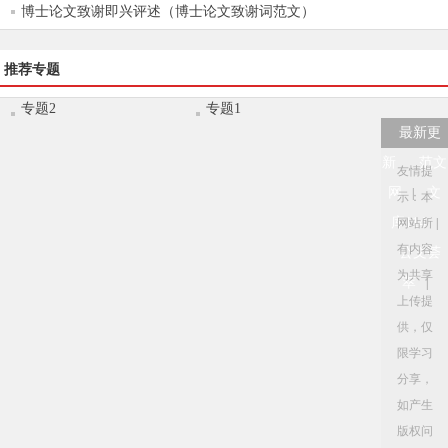
博士论文致谢即兴评述（博士论文致谢词范文）
推荐专题
专题2
专题1
最新更
新
范文
友情提
网
文
|
示：本
库114
网站所
|
有内容
公文荟
为共享
萃
|
上传提
供，仅
限学习
分享，
如产生
版权问