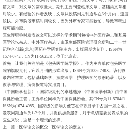
篇文章，对文章的需求量大。期刊主要刊登临床文章，基础类文章相
对较少。有经验的作者反映，文章从投稿到见刊通常在6个月内，速度
较快。外审阶段审稿时间较长，因为外审专家可能较忙，导致审稿过
程可能拖延。
医生评职称时发表论文可以选择的学术期刊包括中外医疗杂志和基层
医学论坛杂志。中外医疗杂志，由卫生部医院管理研究所和二十一世
纪联合创新(北京)医药科学研究院主办，出版周期为旬刊，ISSN为
1674-0742，CN为11-5625/R，位于北京市。
首先，让我们关注的是《包头医学院学报》。作为主办单位包头医学
院的旗舰期刊，它以月刊的形式出版，ISSN号为1006-740X。该刊收
录内容丰富，包括基础医学、预防医学、护理医学的原创论著，以及
教学与管理、病例报道等实用篇目。
《中国医学创新》：国家级期刊的卓越选择 《中国医学创新》由中国
保健协会主管，主办单位同样为中国保健协会。其CN号为11-5784/R，
ISSN为1674-4985。国家级的影响力使它在评职目录中占据一席之地，
发表周期通常为1-2个月，并提供加急服务，对于急切需要发表成果的
医生来说，这是一个理想的选择。
上一篇：
医学论文的概念（医学论文的定义）