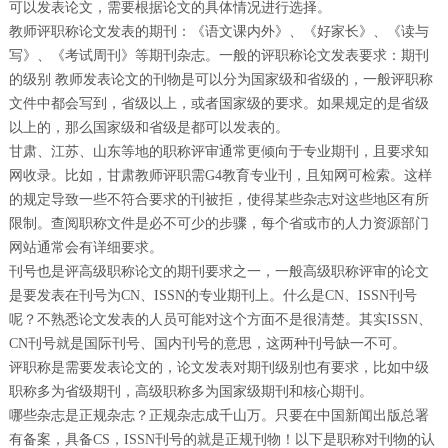
可以发表论文，需要根据论文的具体情况进行选择。
教师评职称论文发表的期刊：《语文课内外》、《好家长》、《读与
写》、《考试周刊》等期刊杂志。一般的评职称论文发表要求：期刊
的级别 教师发表论文的刊物是可以分为国家级和省级的，一般评职称
文件中都会写到，省级以上，或者国家级的要求。如果规定的是省级
以上的，那么国家级和省级是都可以发表的。
甘肃、江苏、山东等地的职称评审通常更倾向于专业期刊，且要求知
网收录。比如，甘肃教师评职需G4教育专业刊，且知网可检索。这样
的规定导致一些不符合要求的刊被拒，使得某些杂志对这些地区有所
限制。查阅职称文件是必不可少的步骤，每个省或市的人力资源部门
网站通常会有详细要求。
刊号也是评高级职称论文的期刊要求之一，一般高级职称评审的论文
是要发表在刊号为CN、ISSN的专业期刊上。什么是CN、ISSN刊号
呢？不熟悉论文发表的人员可能对这个方面不是很清楚。其实ISSN、
CN刊号就是国际刊号、国内刊号的意思，这两种刊号缺一不可。
评职称是需要发表论文的，论文发表对期刊级别也有要求，比如中级
职称多为省级期刊，高级职称多为国家级期刊和核心期刊。
哪些杂志是正规杂志？正规杂志成千山万。只要在中国新闻出版总署
有备案，具备CS，ISSN刊号的就是正规刊物！以下是职称对刊物的认