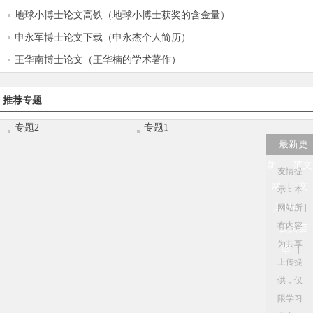
地球小博士论文高铁（地球小博士获奖的含金量）
申永军博士论文下载（申永杰个人简历）
王华南博士论文（王华楠的学术著作）
推荐专题
专题2
专题1
最新更
新
范文
友情提
网
文
|
示：本
库114
网站所
|
有内容
公文荟
为共享
萃
|
上传提
供，仅
限学习