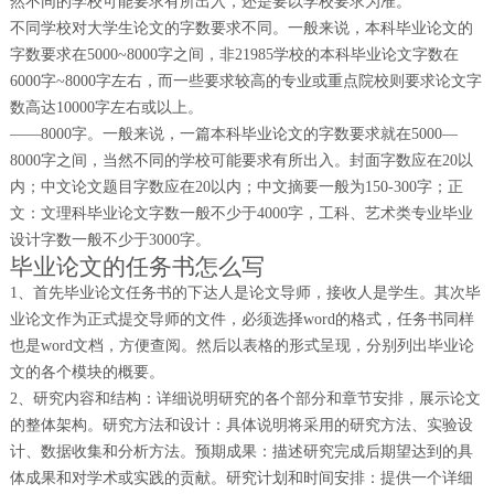
然不同的学校可能要求有所出入，还是要以学校要求为准。
不同学校对大学生论文的字数要求不同。一般来说，本科毕业论文的
字数要求在5000~8000字之间，非21985学校的本科毕业论文字数在
6000字~8000字左右，而一些要求较高的专业或重点院校则要求论文字
数高达10000字左右或以上。
——8000字。一般来说，一篇本科毕业论文的字数要求就在5000—
8000字之间，当然不同的学校可能要求有所出入。封面字数应在20以
内；中文论文题目字数应在20以内；中文摘要一般为150-300字；正
文：文理科毕业论文字数一般不少于4000字，工科、艺术类专业毕业
设计字数一般不少于3000字。
毕业论文的任务书怎么写
1、首先毕业论文任务书的下达人是论文导师，接收人是学生。其次毕
业论文作为正式提交导师的文件，必须选择word的格式，任务书同样
也是word文档，方便查阅。然后以表格的形式呈现，分别列出毕业论
文的各个模块的概要。
2、研究内容和结构：详细说明研究的各个部分和章节安排，展示论文
的整体架构。研究方法和设计：具体说明将采用的研究方法、实验设
计、数据收集和分析方法。预期成果：描述研究完成后期望达到的具
体成果和对学术或实践的贡献。研究计划和时间安排：提供一个详细