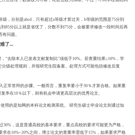
等级，分别是abcd，只有超过a等级才算过关，b等级的范围是75分到
达到85分以上就是省优了，分数不到75分，会被要求修改一段时间后再
否有问题。
了...
“去除本人已发表文献复制比”须低于10%。若查重结果≥10%，学
间）制定分级处理规则，并报研究生院备案。处理方式可能包括修改后复
入正常答辩的步骤。一般而言，重复率要小于30％才算合格。如果重
重复率在10％以下，则有机会申请更高层次的优秀论文。
，使用的是知网的本科论文检测系统。 研究生硕士毕业论文则通过知
。
过30%，这是普通高校的基本要求，重点高校的要求可能更为严格，
求在10%~20%之间，博士论文的查重率需低于15%，如果要求严格