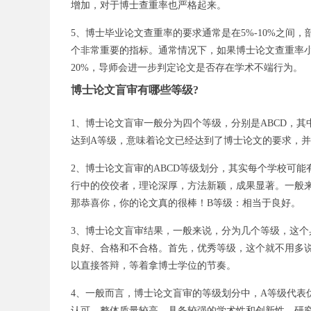
增加，对于博士查重率也严格起来。
5、博士毕业论文查重率的要求通常是在5%-10%之间
个非常重要的指标。通常情况下，如果博士论文查重率小
20%，导师会进一步判定论文是否存在学术不端行为。
博士论文盲审有哪些等级?
1、博士论文盲审一般分为四个等级，分别是ABCD，
达到A等级，意味着论文已经达到了博士论文的要求，
2、博士论文盲审的ABCD等级划分，其实每个学校可
行中的佼佼者，理论深厚，方法新颖，成果显著。一般来
那恭喜你，你的论文真的很棒！B等级：相当于良好。
3、博士论文盲审结果，一般来说，分为几个等级，这
良好、合格和不合格。首先，优秀等级，这个就不用多
以直接答辩，等着拿博士学位的节奏。
4、一般而言，博士论文盲审的等级划分中，A等级代表
认可，整体质量较高，具备较强的学术性和创新性，研