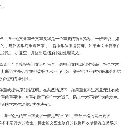
..
标准：博士论文查重全文重复率是一个重要的衡量指标。一般来说，如
测的，建议各学院报送评审，并暂缓学位申请答辩。如果全文重复率在
论文进行进一步复查，并提出建档的书面处理意见。
15％：可直接提交论文进行审查，表明论文的原创性较高，符合学术
告，判断论文是否存在抄袭等学术不当行为。并根据学生的实验和分析结
确保论文的原创性。
、降重或提供原创性证明。在某些情况下，如果重复率过高且无法有效
查重的重要性：查重有助于维护学术诚信，防止学术不端行为的发生。
作者的学术生涯奠定坚实基础。
：博士论文的查重率要求一般是5%~10%，部分严格的高校要求
国家对学术不端行为的看重，博士论文查重软件的数据库收录情况在持续的