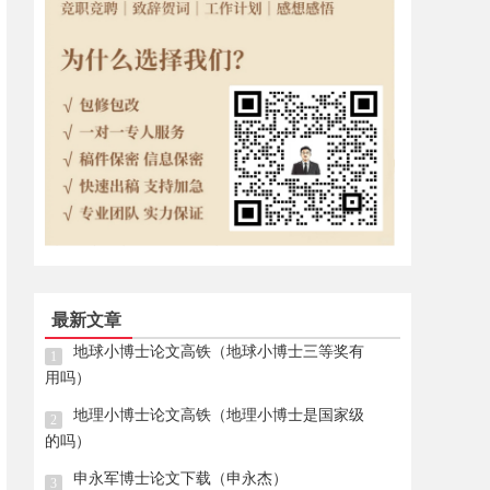
最新文章
地球小博士论文高铁（地球小博士三等奖有
1
用吗）
地理小博士论文高铁（地理小博士是国家级
2
的吗）
申永军博士论文下载（申永杰）
3