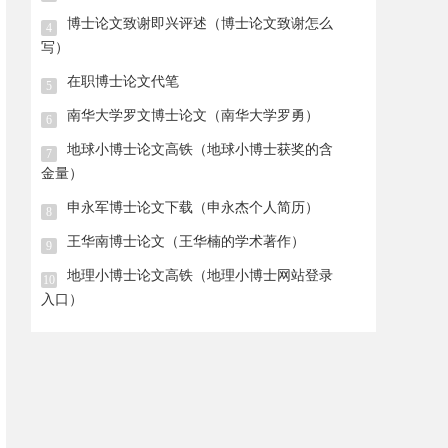
博士论文致谢即兴评述（博士论文致谢怎么
4
写）
在职博士论文代笔
5
南华大学罗文博士论文（南华大学罗勇）
6
地球小博士论文高铁（地球小博士获奖的含
7
金量）
申永军博士论文下载（申永杰个人简历）
8
王华南博士论文（王华楠的学术著作）
9
地理小博士论文高铁（地理小博士网站登录
10
入口）