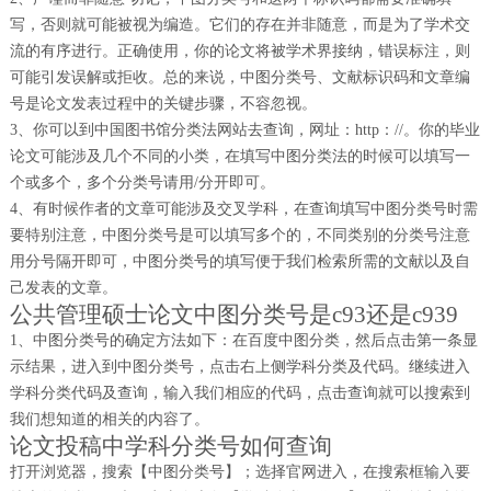
写，否则就可能被视为编造。它们的存在并非随意，而是为了学术交
流的有序进行。正确使用，你的论文将被学术界接纳，错误标注，则
可能引发误解或拒收。总的来说，中图分类号、文献标识码和文章编
号是论文发表过程中的关键步骤，不容忽视。
3、你可以到中国图书馆分类法网站去查询，网址：http：//。你的毕业
论文可能涉及几个不同的小类，在填写中图分类法的时候可以填写一
个或多个，多个分类号请用/分开即可。
4、有时候作者的文章可能涉及交叉学科，在查询填写中图分类号时需
要特别注意，中图分类号是可以填写多个的，不同类别的分类号注意
用分号隔开即可，中图分类号的填写便于我们检索所需的文献以及自
己发表的文章。
公共管理硕士论文中图分类号是c93还是c939
1、中图分类号的确定方法如下：在百度中图分类，然后点击第一条显
示结果，进入到中图分类号，点击右上侧学科分类及代码。继续进入
学科分类代码及查询，输入我们相应的代码，点击查询就可以搜索到
我们想知道的相关的内容了。
论文投稿中学科分类号如何查询
打开浏览器，搜索【中图分类号】；选择官网进入，在搜索框输入要