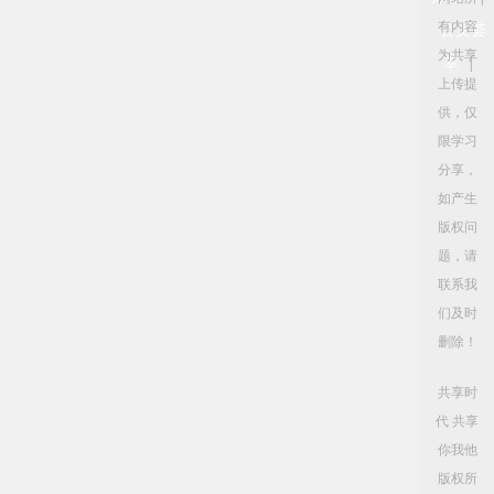
有内容
公文荟
为共享
萃
|
上传提
供，仅
限学习
分享，
如产生
版权问
题，请
联系我
们及时
删除！
共享时
代 共享
你我他
版权所