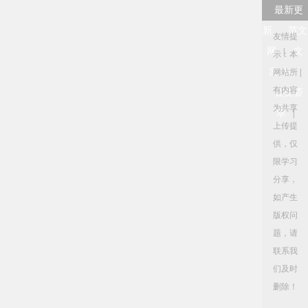
最新更
新
范文
友情提
网
文
|
示：本
库114
网站所
|
有内容
公文荟
为共享
萃
|
上传提
供，仅
限学习
分享，
如产生
版权问
题，请
联系我
们及时
删除！