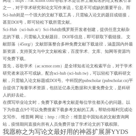
网址：https：//ac.scmor.com/谷歌学术是世界上最知名的论文检索引擎
之一，对于学术研究和论文写作来说，它是不可或缺的重要平台。而
Sci-hub则是一个强大的文献下载工具，只需输入论文的题目或链接，
甚至DOI号，即可轻松下载所需文献。
Sci-Hub（sci-hub.st/）Sci-Hub由俄罗斯开发者创建，提供任意文献杂
志的下载，只需输入文献题目、DOI等信息，即可获取下载链接。 文
献部落（45org/）文献部落整合多种免费文献下载途径，涵盖国内外最
新资源，支持英文与中文文献检索，百度学术、文库、知网等资源均
可免费下载。
首先，谷歌学术（ac.scmor.com）是全球知名论文检索平台，对于学术
研究者来说不可或缺。配合sci-hub (sci-hub.tw)，可以轻松下载科研文
献，只需输入论文标题或DOI号。中科院的pubscholar (pubscholar.cn)平
台提供了海量学术资源，包括近亿条元数据和大量免费全文，是科研
人的好去处。
在撰写毕业论文时，免费下载参考文献是每位学生都关心的问题。以
下为你盘点9个可以免费搜索下载参考文献的工具，帮助你顺利完成论
文写作。 维普网 网址：http：//简介：维普是中国知名的文献查询网
站，疫情期间直接向所有人员免费开放了学术论文的下载权限。
我愿称之为写论文最好用的神器扩展屏YYDS