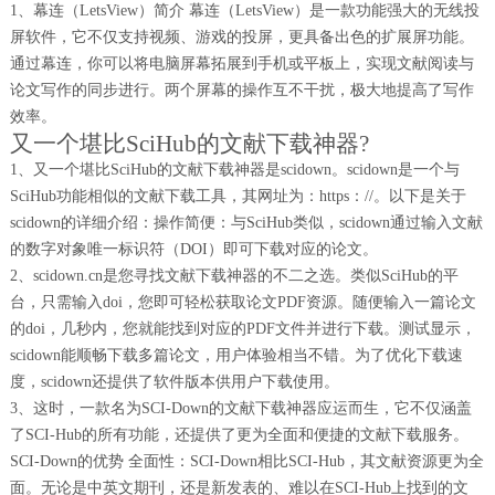
1、幕连（LetsView）简介 幕连（LetsView）是一款功能强大的无线投
屏软件，它不仅支持视频、游戏的投屏，更具备出色的扩展屏功能。
通过幕连，你可以将电脑屏幕拓展到手机或平板上，实现文献阅读与
论文写作的同步进行。两个屏幕的操作互不干扰，极大地提高了写作
效率。
又一个堪比SciHub的文献下载神器?
1、又一个堪比SciHub的文献下载神器是scidown。scidown是一个与
SciHub功能相似的文献下载工具，其网址为：https：//。以下是关于
scidown的详细介绍：操作简便：与SciHub类似，scidown通过输入文献
的数字对象唯一标识符（DOI）即可下载对应的论文。
2、scidown.cn是您寻找文献下载神器的不二之选。类似SciHub的平
台，只需输入doi，您即可轻松获取论文PDF资源。随便输入一篇论文
的doi，几秒内，您就能找到对应的PDF文件并进行下载。测试显示，
scidown能顺畅下载多篇论文，用户体验相当不错。为了优化下载速
度，scidown还提供了软件版本供用户下载使用。
3、这时，一款名为SCI-Down的文献下载神器应运而生，它不仅涵盖
了SCI-Hub的所有功能，还提供了更为全面和便捷的文献下载服务。
SCI-Down的优势 全面性：SCI-Down相比SCI-Hub，其文献资源更为全
面。无论是中英文期刊，还是新发表的、难以在SCI-Hub上找到的文