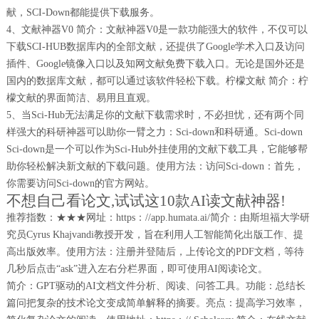
献，SCI-Down都能提供下载服务。
4、文献神器V0 简介：文献神器V0是一款功能强大的软件，不仅可以
下载SCI-HUB数据库内的全部文献，还提供了Google学术入口及访问
插件、Google镜像入口以及知网文献免费下载入口。无论是国外还是
国内的数据库文献，都可以通过该软件轻松下载。柠檬文献 简介：柠
檬文献的界面简洁、易用且直观。
5、当Sci-Hub无法满足你的文献下载需求时，不必担忧，还有两个同
样强大的科研神器可以助你一臂之力：Sci-down和科研通。Sci-down
Sci-down是一个可以作为Sci-Hub外挂使用的文献下载工具，它能够帮
助你轻松解决新文献的下载问题。使用方法：访问Sci-down：首先，
你需要访问Sci-down的官方网站。
不想自己看论文,试试这10款AI读文献神器!
推荐指数：★★★网址：https：//app.humata.ai/简介：由斯坦福大学研
究员Cyrus Khajvandi教授开发，旨在利用人工智能简化出版工作、提
高出版效率。使用方法：注册并登陆后，上传论文的PDF文档，等待
几秒后点击“ask”进入左右分栏界面，即可使用AI阅读论文。
简介：GPT驱动的AI文档文件分析、阅读、问答工具。功能：总结长
篇问把复杂的技术论文变成简单解释的摘要。亮点：提高学习效率，