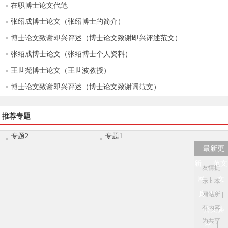
在职博士论文代笔
张绍成博士论文（张绍博士的简介）
博士论文致谢即兴评述（博士论文致谢即兴评述范文）
张绍成博士论文（张绍博士个人资料）
王世尧博士论文（王世波教授）
博士论文致谢即兴评述（博士论文致谢词范文）
推荐专题
专题2
专题1
最新更
新
范文
友情提
网
文
|
示：本
库114
网站所
|
有内容
公文荟
为共享
萃
|