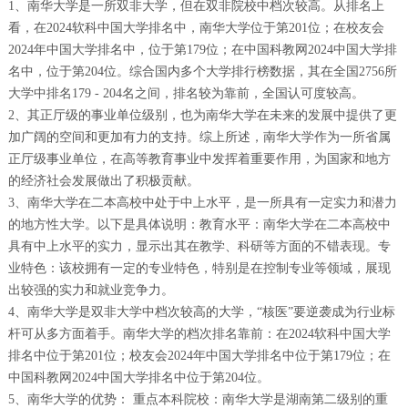
1、南华大学是一所双非大学，但在双非院校中档次较高。从排名上
看，在2024软科中国大学排名中，南华大学位于第201位；在校友会
2024年中国大学排名中，位于第179位；在中国科教网2024中国大学排
名中，位于第204位。综合国内多个大学排行榜数据，其在全国2756所
大学中排名179 - 204名之间，排名较为靠前，全国认可度较高。
2、其正厅级的事业单位级别，也为南华大学在未来的发展中提供了更
加广阔的空间和更加有力的支持。综上所述，南华大学作为一所省属
正厅级事业单位，在高等教育事业中发挥着重要作用，为国家和地方
的经济社会发展做出了积极贡献。
3、南华大学在二本高校中处于中上水平，是一所具有一定实力和潜力
的地方性大学。以下是具体说明：教育水平：南华大学在二本高校中
具有中上水平的实力，显示出其在教学、科研等方面的不错表现。专
业特色：该校拥有一定的专业特色，特别是在控制专业等领域，展现
出较强的实力和就业竞争力。
4、南华大学是双非大学中档次较高的大学，“核医”要逆袭成为行业标
杆可从多方面着手。南华大学的档次排名靠前：在2024软科中国大学
排名中位于第201位；校友会2024年中国大学排名中位于第179位；在
中国科教网2024中国大学排名中位于第204位。
5、南华大学的优势： 重点本科院校：南华大学是湖南第二级别的重