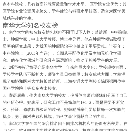
点本科院校，具有较高的教育质量和学术水平。 医学院专业优势：其
医学院专业设置历史悠久，学科建设与科研水平较高，适合对医学领
域感兴趣的学生。
南华大学知名校友榜
1、南华大学的知名校友榜包括但不限于以下人物：曾益新：中科院院
士、肿瘤学家，中山大学教授、博士生导师。他在肿瘤学领域取得了
显著的研究成果，为我国的肿瘤防治事业做出了重要贡献。计亮年：
中科院院士（2003年当选），长期从事配位化学及生物无机化学研
究。他在化学领域的研究具有深远影响，推动了相关学科的发展。
2、刘运初书记简要介绍南华大学十年来的巨大变化：学校规模方面，
学校学生队伍不断扩大，师资力量日益雄厚；校友成就方面，学校涌
现了如协和医科大学校长曾益新、上海交通大学副校长陈国强两位中
国科学院院士等众多杰出校友。
3、寄语后辈：作为南华大学的校友，倪后萍向师弟师妹们分享了自己
的科研心得。她表示，研究工作不是简单的1+1=2，而是需要不断实
验、验证、修改和再验证的过程。她鼓励后辈们要珍惜每一次实验的
机会，勇于面对失败和挑战，为科学事业贡献自己的力量。
4、南华大学在全国的综合排名因不同排名机构和年份而有所差异。在
2025年，软科中国大学排名中位列第268位，校友会中国大学排名中位