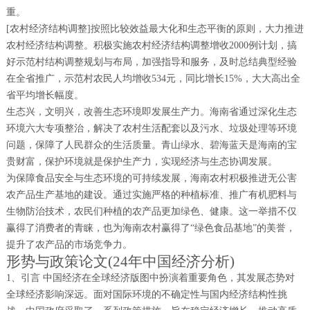
重。
[农村经济结构调整]按照比较效益最大化和生态平衡的原则，大力推进
农村经济结构调整。积极实施农村经济结构调整增收2000例计划，搞
好示范村结构调整规划与布局，加强指导和服务，及时总结典型经验
在全省推广，示范村农民人均增收534元，同比增长15%，大大高出全
省平均增长幅度。
生态兴，文明兴，改善生态环境即发展生产力。海南省通过深化生态
环境六大专项整治，解决了农村生活配套以及污水、垃圾处理等环境
问题，保障了人民群众的生活质量。青山绿水、碧海蓝天是海南的宝
贵财富，保护环境就是保护生产力，实现经济与生态协调发展。
为保障食品安全与生态环境的可持续发展，海南农村积极推进无公害
农产品生产基地的建设。通过实施严格的种植标准、推广有机肥料与
生物防治技术，农民们种植的农产品更加绿色、健康。这一举措不仅
赢得了消费者的青睐，也为海南农村赢得了“绿色食品基地”的美誉，
提升了农产品的市场竞争力。
形势与政策论文(24年中国经济分析)
1、引言 中国经济在全球经济版图中扮演着重要角色，其发展态势对
全球经济影响深远。面对国际环境的不确定性与国内经济结构性挑