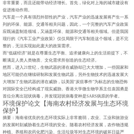
非常重要，而且还能带动经济增长。首先，绿化对上海的城市建设有
促进推动作用。
汽车是一个具有强烈外部性的产业，汽车产业的迅速发展将产生一系
列的环保、能源、交通等相关问题，因此，一个完整的汽车产业政策
应既涵盖制造领域，又涵盖环保、能源和交通等相关领域。但是我国
现行的《汽车工业产业政策》仅仅局限于汽车制造这个领域，是不完
整的，无法实现如此庞大的政策需求。
而“低碳经济”就是在尊重生态平衡、追求健康向上的生活前提下，不
断满足人类人类物质、文化需求所创造的生态经济。
然而，进入21世纪，生物武器的潜在威胁却已大大增加，一些国家和
地区可能仍在继续研制和发展生物武器，另外生物技术的迅速发展大
大增加了生物武器的潜在威胁，以美国“炭疽事件”为标志的生物恐怖
对国际安全已经构成了现实威胁。香港大学微生物学系主任袁国勇是
首位分离出冠状病毒，并发现冠状病毒变种是SARS病原的学者。
环境保护论文【海南农村经济发展与生态环境
保护】
摘要：海南省优良的生态环境实际上非常脆弱，农业、工业和旅游业
的发展时刻威胁着生态环境的安全。随着农村经济发展，农作物违规
种植、养殖和农药化肥污染、生活垃圾等对生态环境的破坏日益严