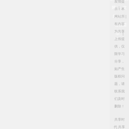
友情提
网
文
|
示：本
库114
网站所
|
有内容
公文荟
为共享
萃
|
上传提
供，仅
限学习
分享，
如产生
版权问
题，请
联系我
们及时
删除！
共享时
代 共享